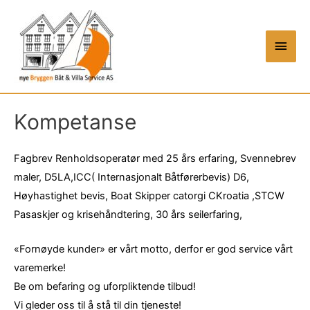
Hopp
rett
Hov
til
innholdet
Kompetanse
Fagbrev Renholdsoperatør med 25 års erfaring, Svennebrev
maler, D5LA,ICC( Internasjonalt Båtførerbevis) D6,
Høyhastighet bevis, Boat Skipper catorgi CKroatia ,STCW
Pasaskjer og krisehåndtering, 30 års seilerfaring,
«Fornøyde kunder» er vårt motto, derfor er god service vårt
varemerke!
Be om befaring og uforpliktende tilbud!
Vi gleder oss til å stå til din tjeneste!