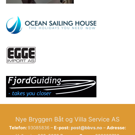
Nye Bryggen Båt og Villa Service AS
Telefon:
93085836
–
E-post:
post@bbvs.no
–
Adresse: