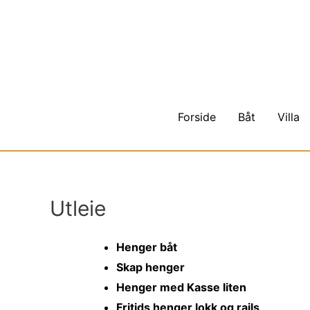
Hopp
rett
til
innholdet
Forside
Båt
Villa
Utleie
Henger båt
Skap henger
Henger med Kasse liten
Fritids henger lokk og rails