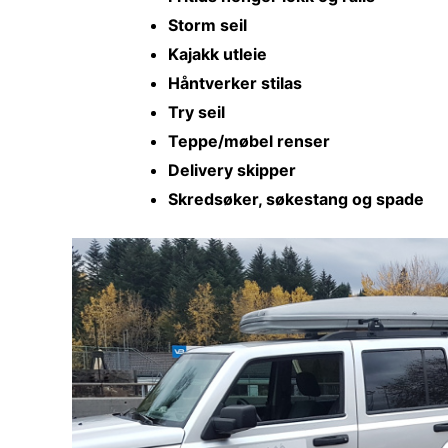
Storm seil
Kajakk utleie
Håntverker stilas
Try seil
Teppe/møbel renser
Delivery skipper
Skredsøker, søkestang og spade