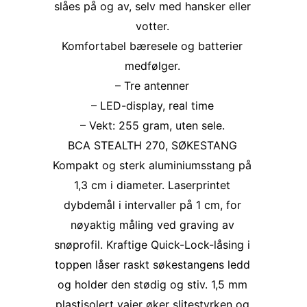
slåes på og av, selv med hansker eller
votter.
Komfortabel bæresele og batterier
medfølger.
– Tre antenner
– LED-display, real time
– Vekt: 255 gram, uten sele.
BCA STEALTH 270, SØKESTANG
Kompakt og sterk aluminiumsstang på
1,3 cm i diameter. Laserprintet
dybdemål i intervaller på 1 cm, for
nøyaktig måling ved graving av
snøprofil. Kraftige Quick-Lock-låsing i
toppen låser raskt søkestangens ledd
og holder den stødig og stiv. 1,5 mm
plastisolert vaier øker slitestyrken og